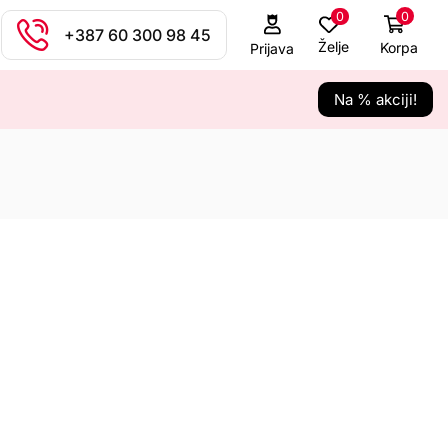
0
0
+387 60 300 98 45
Želje
Korpa
Prijava
Na % akciji!