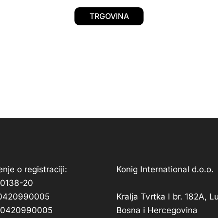
TRGOVINA
nje o registraciji:
Konig International d.o.o.
-0138-20
210420990005
Kralja Tvrtka I br. 182A, 
210420990005
Bosna i Hercegovina