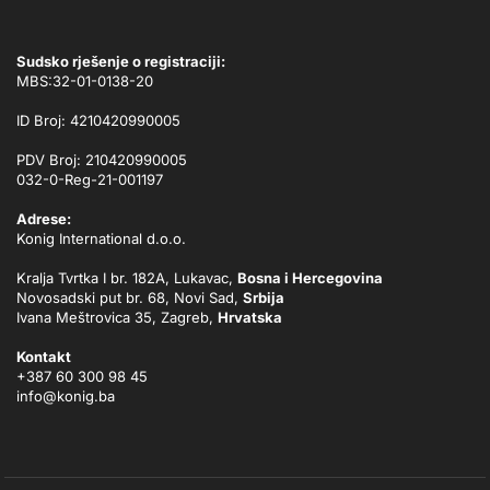
Sudsko rješenje o registraciji:
MBS:32-01-0138-20
ID Broj: 4210420990005
PDV Broj: 210420990005
032-0-Reg-21-001197
Adrese:
Konig International d.o.o.
Kralja Tvrtka I br. 182A, Lukavac,
Bosna i Hercegovina
Novosadski put br. 68, Novi Sad,
Srbija
Ivana Meštrovica 35, Zagreb,
Hrvatska
Kontakt
+387 60 300 98 45
info@konig.ba