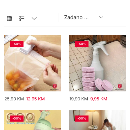
-
50%
-
50%
25,90
KM
12,95
KM
19,90
KM
9,95
KM
-
50%
-
50%