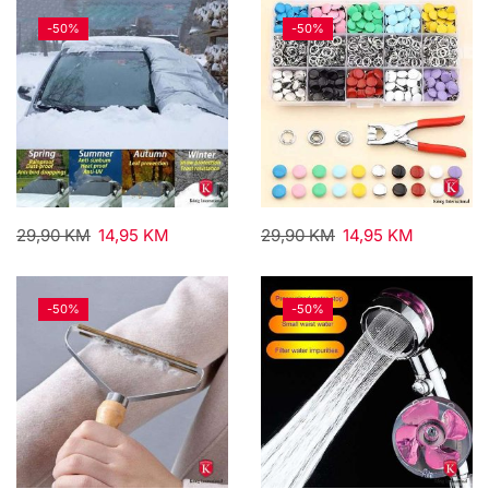
-
50%
-
50%
29,90
KM
14,95
KM
29,90
KM
14,95
KM
-
50%
-
50%