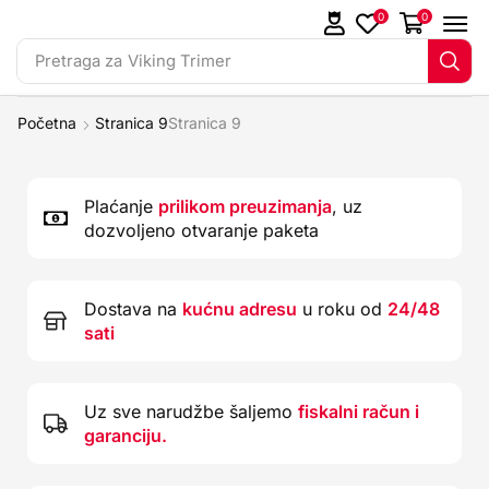
0
0
Pretraga za
Viking Trimer
Početna
Stranica 9
Stranica 9
Plaćanje
prilikom preuzimanja
, uz
dozvoljeno otvaranje paketa
Dostava na
kućnu adresu
u roku od
24/48
sati
Uz sve narudžbe šaljemo
fiskalni račun i
garanciju.