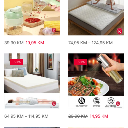
39,90
KM
19,95
KM
74,95
KM
–
124,95
KM
-
50%
-
50%
64,95
KM
–
114,95
KM
29,90
KM
14,95
KM