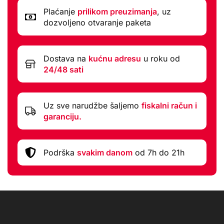
Plaćanje
prilikom preuzimanja
, uz
dozvoljeno otvaranje paketa
Dostava na
kućnu adresu
u roku od
24/48 sati
Uz sve narudžbe šaljemo
fiskalni račun i
garanciju.
Podrška
svakim danom
od 7h do 21h