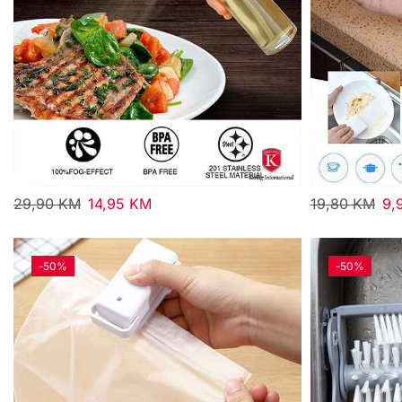
29,90
KM
14,95
KM
19,80
KM
9,
-
50%
-
50%