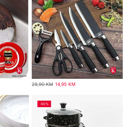
29,90
KM
14,95
KM
-
50%