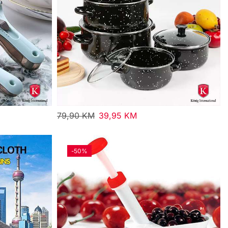
79,90
KM
39,95
KM
-
50%