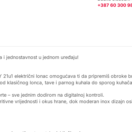
+387 60 300 9
a i jednostavnost u jednom uređaju!
1u1 električni lonac omogućava ti da pripremiš obroke brzo
 od klasičnog lonca, tave i parnog kuhala do sporog kuhača
rte – sve jednim dodirom na digitalnoj kontroli.
ritivne vrijednosti i okus hrane, dok moderan inox dizajn os