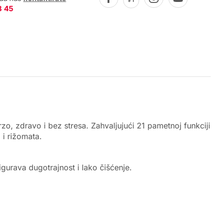
8 45
, zdravo i bez stresa. Zahvaljujući 21 pametnoj funkciji
 i rižomata.
igurava dugotrajnost i lako čišćenje.