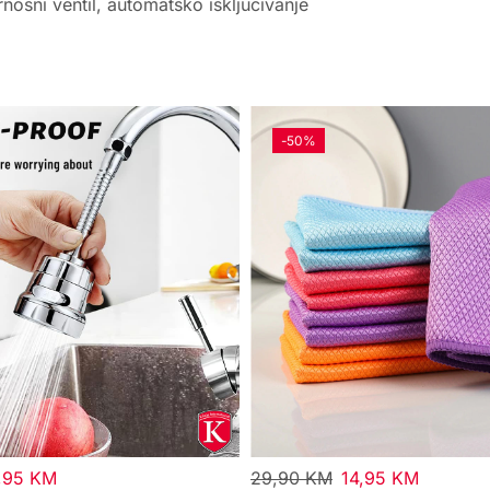
nosni ventil, automatsko isključivanje
-
50%
,95
KM
29,90
KM
14,95
KM