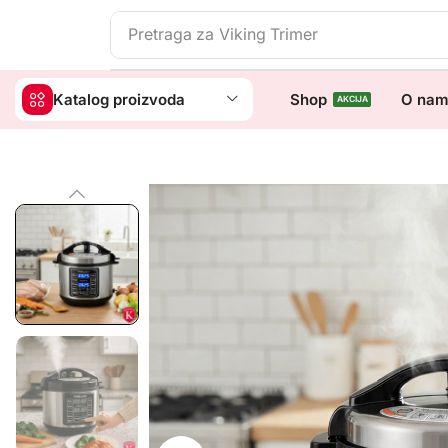
Pretraga za
Jastuk Aloe Vera
Katalog proizvoda
Shop
O na
AKCIJA