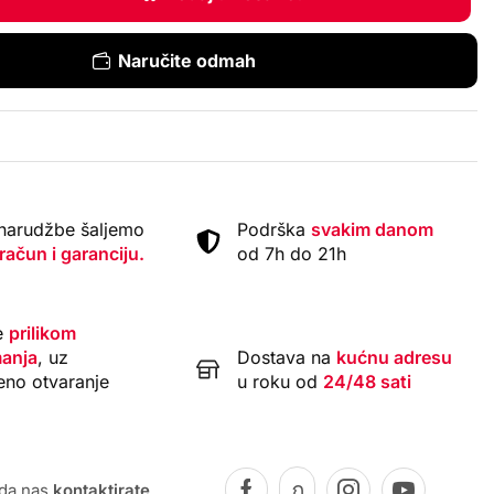
Naručite odmah
narudžbe šaljemo
Podrška
svakim danom
 račun i garanciju.
od 7h do 21h
e
prilikom
anja
, uz
Dostava na
kućnu adresu
eno otvaranje
u roku od
24/48 sati
 da nas
kontaktirate