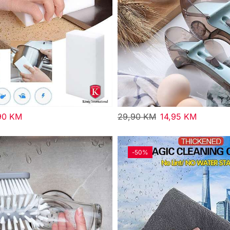
90
KM
29,90
KM
14,95
KM
-
50%