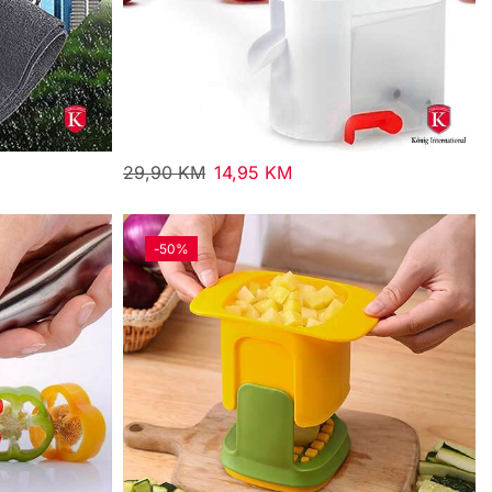
29,90
KM
14,95
KM
-
50%