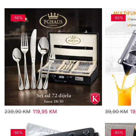
-
50%
-
50%
239,90
KM
119,95
KM
39,90
KM
19
-
50%
-
50%