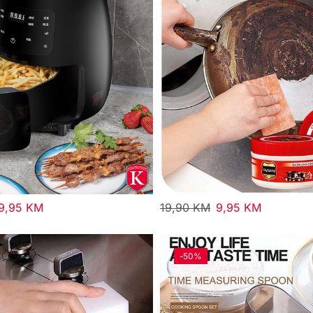
9,95
KM
19,90
KM
9,95
KM
-
50%