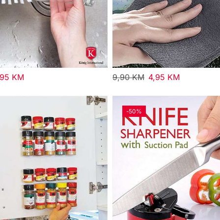
,95
KM
9,90
KM
4,95
KM
-
50%