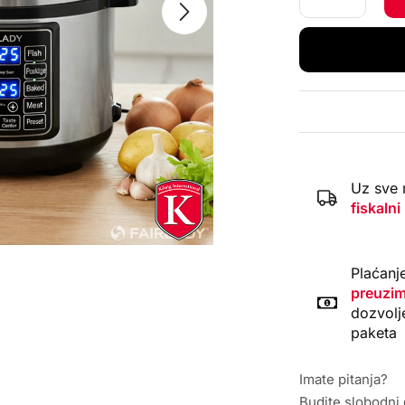
Uz sve 
fiskalni
Plaćanj
preuzim
dozvolj
paketa
Imate pitanja?
Budite slobodni