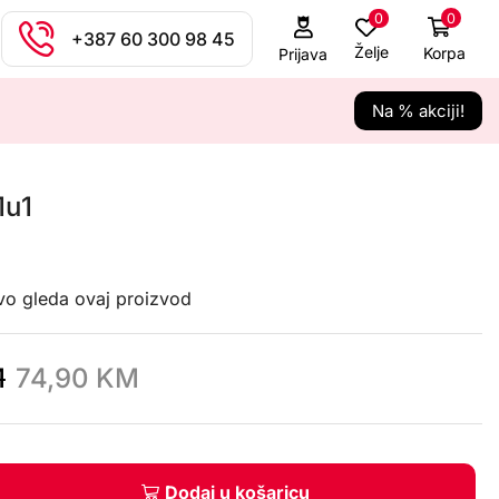
0
0
+387 60 300 98 45
Želje
Korpa
Prijava
Na % akciji!
1u1
avo gleda ovaj proizvod
M
74,90
KM
Dodaj u košaricu