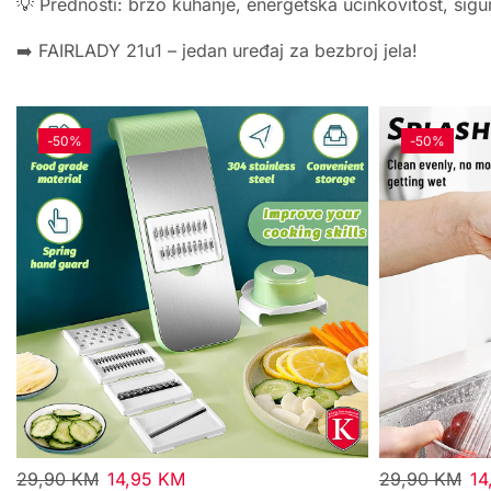
💡 Prednosti: brzo kuhanje, energetska učinkovitost, sigur
➡️ FAIRLADY 21u1 – jedan uređaj za bezbroj jela!
-
50%
-
50%
29,90
KM
14,95
KM
29,90
KM
14