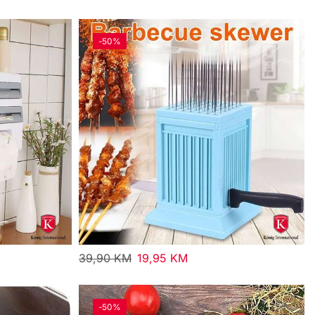
-
50%
39,90
KM
19,95
KM
-
50%