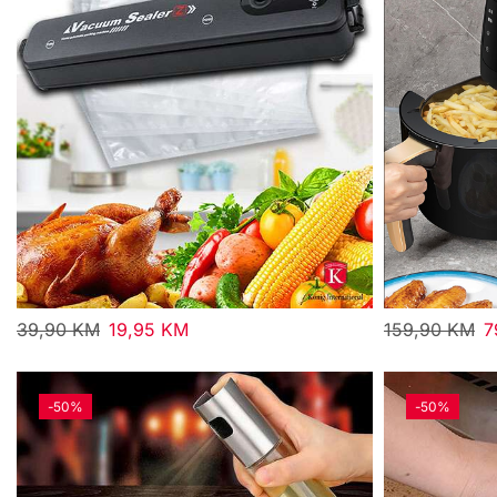
39,90
KM
19,95
KM
159,90
KM
7
-
50%
-
50%