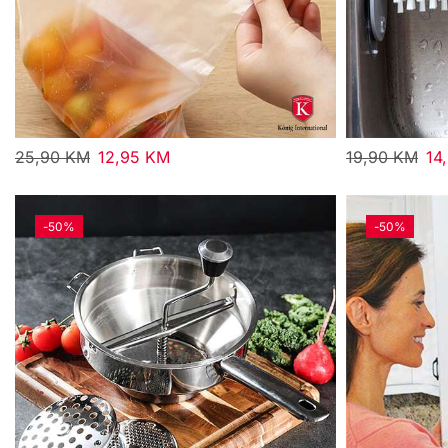
25,90
KM
12,95
KM
19,90
KM
14
-
50%
-
50%