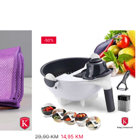
-
50%
29,90
KM
14,95
KM