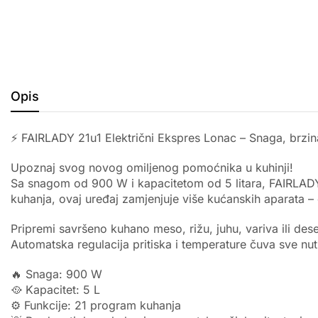
Opis
⚡ FAIRLADY 21u1 Električni Ekspres Lonac – Snaga, brzin
Upoznaj svog novog omiljenog pomoćnika u kuhinji!
Sa snagom od 900 W i kapacitetom od 5 litara, FAIRLADY 2
kuhanja, ovaj uređaj zamjenjuje više kućanskih aparata –
Pripremi savršeno kuhano meso, rižu, juhu, variva ili dese
Automatska regulacija pritiska i temperature čuva sve nut
🔥 Snaga: 900 W
🥘 Kapacitet: 5 L
⚙️ Funkcije: 21 program kuhanja