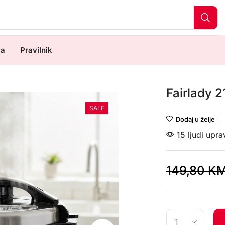
ma
Pravilnik
Fairlady 2
SALE
Dodaj u želje
15 ljudi upr
149,80
K