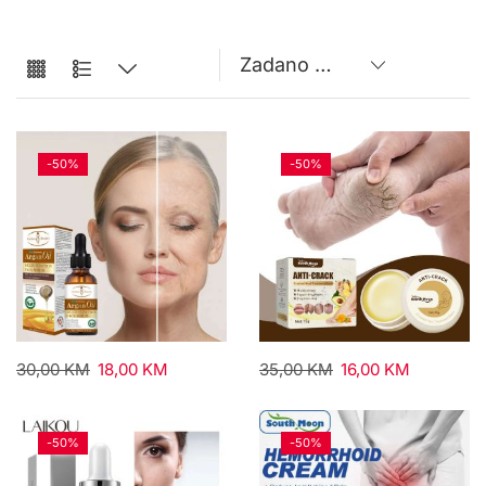
-
50%
-
50%
30,00
KM
18,00
KM
35,00
KM
16,00
KM
-
50%
-
50%