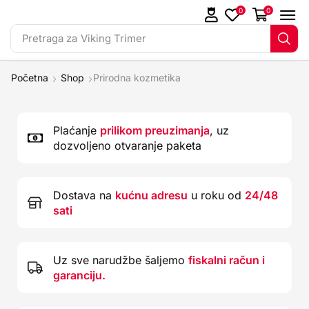
0
0
Pretraga za
Viking Trimer
Početna
Shop
Prirodna kozmetika
Plaćanje
prilikom preuzimanja
, uz
dozvoljeno otvaranje paketa
Dostava na
kućnu adresu
u roku od
24/48
sati
Uz sve narudžbe šaljemo
fiskalni račun i
garanciju.