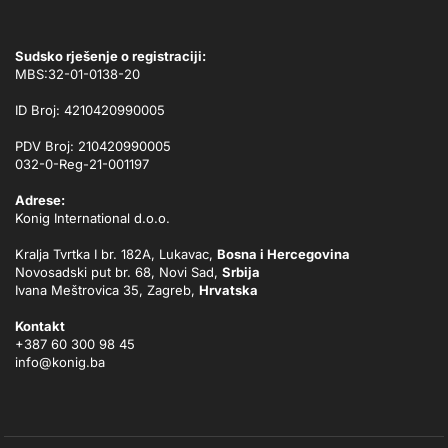
Sudsko rješenje o registraciji:
MBS:32-01-0138-20
ID Broj: 4210420990005
PDV Broj: 210420990005
032-0-Reg-21-001197
Adrese:
Konig International d.o.o.
Kralja Tvrtka I br. 182A, Lukavac,
Bosna i Hercegovina
Novosadski put br. 68, Novi Sad,
Srbija
Ivana Meštrovica 35, Zagreb,
Hrvatska
Kontakt
+387 60 300 98 45
info@konig.ba