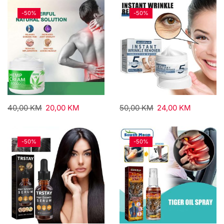
-
50%
-
50%
40,00
KM
20,00
KM
50,00
KM
24,00
KM
-
50%
-
50%