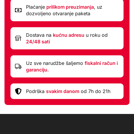
Plaćanje
prilikom preuzimanja
, uz
dozvoljeno otvaranje paketa
Dostava na
kućnu adresu
u roku od
24/48 sati
Uz sve narudžbe šaljemo
fiskalni račun i
garanciju.
Podrška
svakim danom
od 7h do 21h