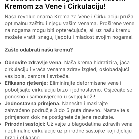
Kremom za Vene i Cirkulaciju!
Naša revolucionarna Krema za Vene i Cirkulaciju pruža
optimalnu zaštitu i njegu vašim venama. Proširene vene
na nogama mogu biti opterećujuće, ali uz našu kremu
možete vratiti snagu, ljepotu i mladost svojim nogama!
Zašto odabrati našu kremu?
Obnovite zdravlje vena
: Naša krema hidratizira, jača
cirkulaciju i vraća venama zdrav izgled, oslobađajući
vas bola, zamora i svrbeža.
Efikasno rješenje
: Eliminirajte deformisane vene i
poboljšajte cirkulaciju brzo i jednostavno. Osjećajte se
ponosno i samouvjereno u svojoj koži!
Jednostavna primjena
: Nanesite i masirajte
zahvaćeno područje 3 do 5 puta dnevno. Nastavite s
primjenom dok ne postignete željene rezultate.
Prirodni sastojci
: Uživajte u blagodatima zdravih vena
i optimalne cirkulacije uz prirodne sastojke koji djeluju
brzo i efikasno.