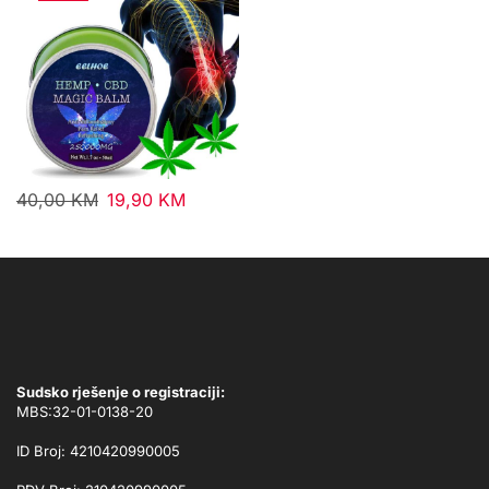
40,00
KM
19,90
KM
Sudsko rješenje o registraciji:
MBS:32-01-0138-20
ID Broj: 4210420990005