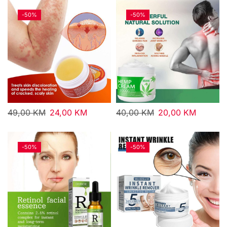
-
50%
-
50%
49,00
KM
24,00
KM
40,00
KM
20,00
KM
-
50%
-
50%