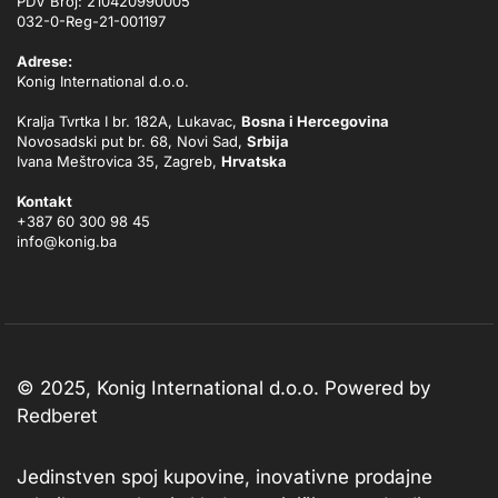
PDV Broj: 210420990005
032-0-Reg-21-001197
Adrese:
Konig International d.o.o.
Kralja Tvrtka I br. 182A, Lukavac,
Bosna i Hercegovina
Novosadski put br. 68, Novi Sad,
Srbija
Ivana Meštrovica 35, Zagreb,
Hrvatska
Kontakt
+387 60 300 98 45
info@konig.ba
© 2025, Konig International d.o.o. Powered by
Redberet
Jedinstven spoj kupovine, inovativne prodajne