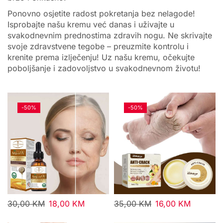
Ponovno osjetite radost pokretanja bez nelagode!
Isprobajte našu kremu već danas i uživajte u
svakodnevnim prednostima zdravih nogu. Ne skrivajte
svoje zdravstvene tegobe – preuzmite kontrolu i
krenite prema izlječenju! Uz našu kremu, očekujte
poboljšanje i zadovoljstvo u svakodnevnom životu!
-
50%
-
50%
30,00
KM
18,00
KM
35,00
KM
16,00
KM