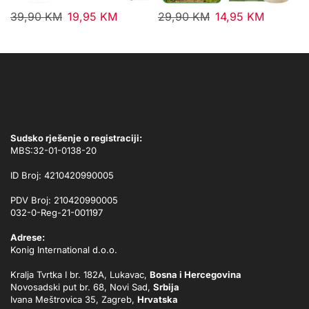
39,90
KM
19,95
KM
29,90
KM
14,95
KM
Sudsko rješenje o registraciji:
MBS:32-01-0138-20
ID Broj: 4210420990005
PDV Broj: 210420990005
032-0-Reg-21-001197
Adrese:
Konig International d.o.o.
Kralja Tvrtka I br. 182A, Lukavac,
Bosna i Hercegovina
Novosadski put br. 68, Novi Sad,
Srbija
Ivana Meštrovica 35, Zagreb,
Hrvatska