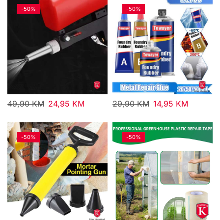
-
50%
-
50%
49,90
KM
24,95
KM
29,90
KM
14,95
KM
-
50%
-
50%