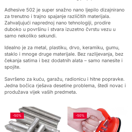
Adhesive 502 je super snažno nano ljepilo dizajnirano
za trenutno i trajno spajanje različitih materijala.
Zahvaljujući naprednoj nano tehnologiji, prodire
duboko u površinu i stvara izuzetno čvrstu vezu u
samo nekoliko sekundi.
Idealno je za metal, plastiku, drvo, keramiku, gumu,
staklo i mnoge druge materijale. Bez razlijevanja, bez
čekanja satima i bez dodatnih alata – samo nanesite i
spojite.
Savršeno za kuću, garažu, radionicu i hitne popravke.
Jedna bočica rješava desetine problema, štedi novac i
produžava vijek vaših predmeta.
-
50%
-
50%