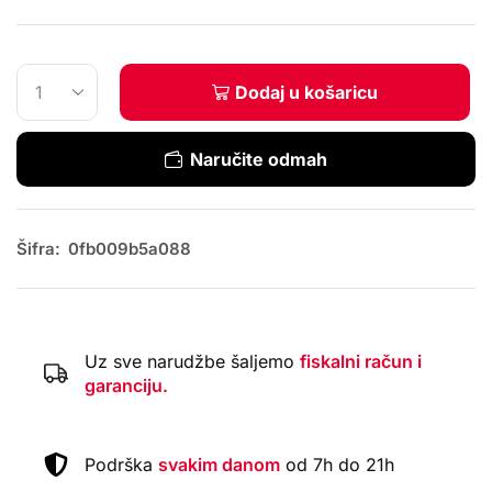
Dodaj u košaricu
Naručite odmah
Šifra:
0fb009b5a088
Uz sve narudžbe šaljemo
fiskalni račun i
garanciju.
Podrška
svakim danom
od 7h do 21h