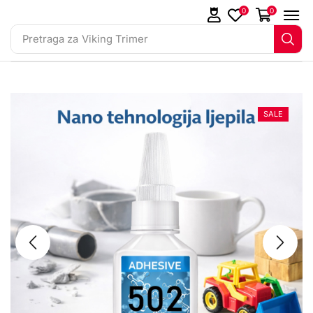
0
0
Pretraga za
Viking Trimer
SALE