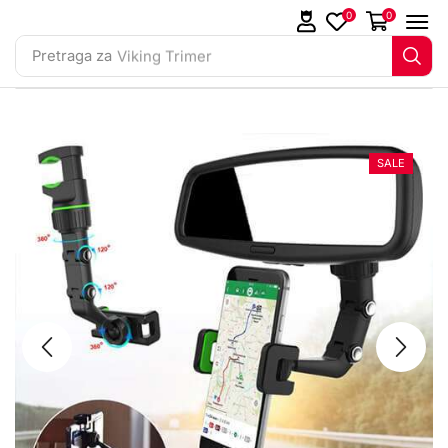
0
0
Pretraga za
Viking Trimer
SALE