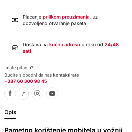
Plaćanje
prilikom preuzimanja
, uz
dozvoljeno otvaranje paketa
Dostava na
kućnu adresu
u roku od
24/48
sati
Imate pitanja?
Budite slobodni da nas
kontaktirate
+387 60 300 98 45
Opis
Pametno korištenje mobitela u vožnji