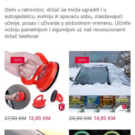
Osim u retrovizor, držač se može ugraditi i u
autosjedalicu, kuhinju ili spavaću sobu, olakšavajući
učenje, posao i uživanje u slobodnom vremenu. Učinite
vožnju pametnijom i sigurnijom uz naš revolucionarni
držač telefona!
-
50%
-
50%
27,90
KM
13,95
KM
29,90
KM
14,95
KM