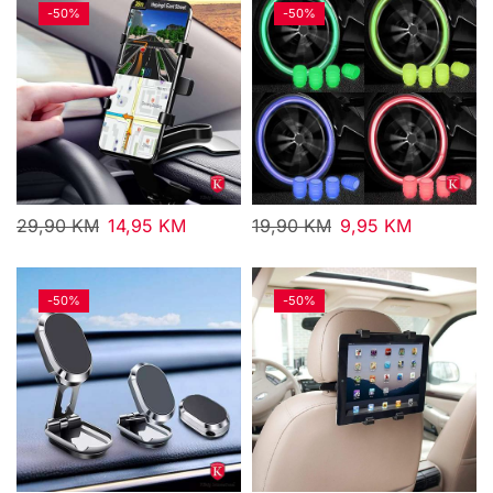
-
50%
-
50%
29,90
KM
14,95
KM
19,90
KM
9,95
KM
-
50%
-
50%