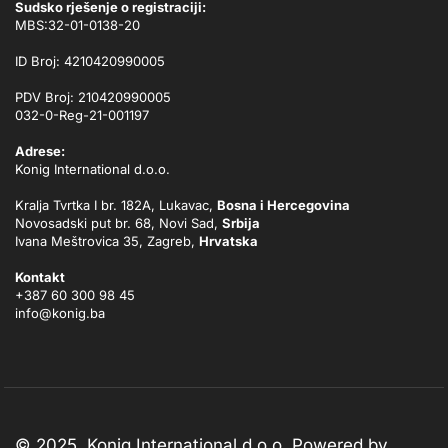
Sudsko rješenje o registraciji:
MBS:32-01-0138-20
ID Broj: 4210420990005
PDV Broj: 210420990005
032-0-Reg-21-001197
Adrese:
Konig International d.o.o.
Kralja Tvrtka I br. 182A, Lukavac,
Bosna i Hercegovina
Novosadski put br. 68, Novi Sad,
Srbija
Ivana Meštrovica 35, Zagreb,
Hrvatska
Kontakt
+387 60 300 98 45
info@konig.ba
© 2025, Konig International d.o.o. Powered by