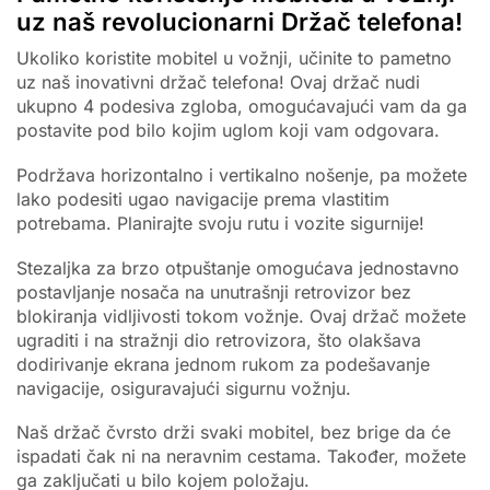
uz naš revolucionarni Držač telefona!
Ukoliko koristite mobitel u vožnji, učinite to pametno
uz naš inovativni držač telefona! Ovaj držač nudi
ukupno 4 podesiva zgloba, omogućavajući vam da ga
postavite pod bilo kojim uglom koji vam odgovara.
Podržava horizontalno i vertikalno nošenje, pa možete
lako podesiti ugao navigacije prema vlastitim
potrebama. Planirajte svoju rutu i vozite sigurnije!
Stezaljka za brzo otpuštanje omogućava jednostavno
postavljanje nosača na unutrašnji retrovizor bez
blokiranja vidljivosti tokom vožnje. Ovaj držač možete
ugraditi i na stražnji dio retrovizora, što olakšava
dodirivanje ekrana jednom rukom za podešavanje
navigacije, osiguravajući sigurnu vožnju.
Naš držač čvrsto drži svaki mobitel, bez brige da će
ispadati čak ni na neravnim cestama. Također, možete
ga zaključati u bilo kojem položaju.