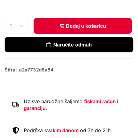
Dodaj u košaricu
Naručite odmah
Šifra:
a2a7732d6a84
Uz sve narudžbe šaljemo
fiskalni račun i
garanciju.
Podrška
svakim danom
od 7h do 21h