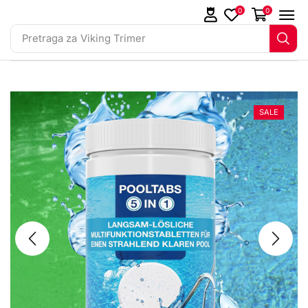
0
0
Pretraga za
Jastuk Aloe Vera
SALE