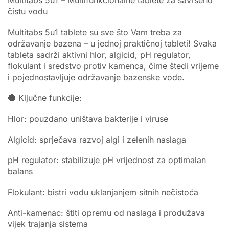
Multitabs 5u1 – Multifunkcionalne tablete za savršeno
čistu vodu
Multitabs 5u1 tablete su sve što Vam treba za
održavanje bazena – u jednoj praktičnoj tableti! Svaka
tableta sadrži aktivni hlor, algicid, pH regulator,
flokulant i sredstvo protiv kamenca, čime štedi vrijeme
i pojednostavljuje održavanje bazenske vode.
🔵 Ključne funkcije:
Hlor: pouzdano uništava bakterije i viruse
Algicid: sprječava razvoj algi i zelenih naslaga
pH regulator: stabilizuje pH vrijednost za optimalan
balans
Flokulant: bistri vodu uklanjanjem sitnih nečistoća
Anti-kamenac: štiti opremu od naslaga i produžava
vijek trajanja sistema