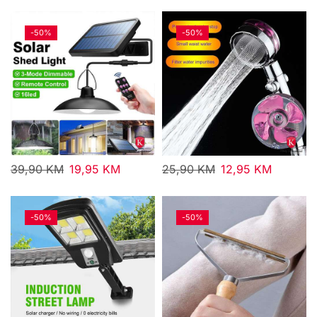
-
50%
-
50%
39,90
KM
19,95
KM
25,90
KM
12,95
KM
-
50%
-
50%