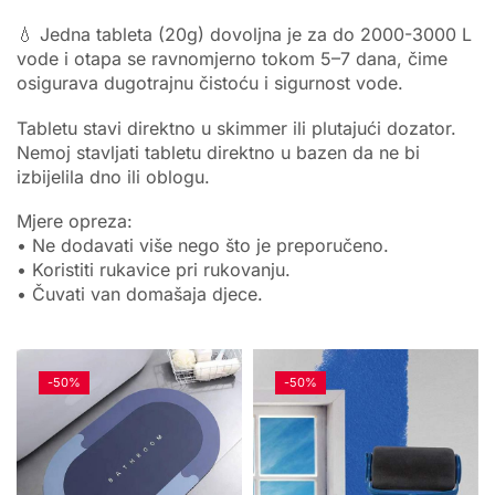
💧 Jedna tableta (20g) dovoljna je za do 2000-3000 L
vode i otapa se ravnomjerno tokom 5–7 dana, čime
osigurava dugotrajnu čistoću i sigurnost vode.
Tabletu stavi direktno u skimmer ili plutajući dozator.
Nemoj stavljati tabletu direktno u bazen da ne bi
izbijelila dno ili oblogu.
Mjere opreza:
• Ne dodavati više nego što je preporučeno.
• Koristiti rukavice pri rukovanju.
• Čuvati van domašaja djece.
-
50%
-
50%