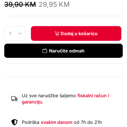
39,90
KM
29,95
KM
Dodaj u košaricu
Naručite odmah
Uz sve narudžbe šaljemo
fiskalni račun i
garanciju.
Podrška
svakim danom
od 7h do 21h