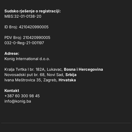
Sudsko rješenje o registraciji:
MBS:32-01-0138-20
ID Broj: 4210420990005
PDV Broj: 210420990005
032-0-Reg-21-001197
Adrese:
Konig International d.o.o.
Kralja Tvrtka I br. 182A, Lukavac,
Bosna i Hercegovina
Novosadski put br. 68, Novi Sad,
Srbija
Ivana Meštrovica 35, Zagreb,
Hrvatska
Kontakt
+387 60 300 98 45
info@konig.ba