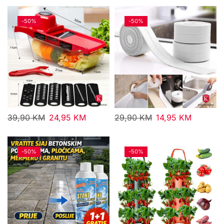
-
50%
-
50%
39,90
KM
24,95
KM
29,90
KM
14,95
KM
-
50%
-
50%