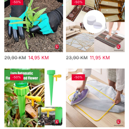
-
50%
-
50%
29,90
KM
14,95
KM
23,90
KM
11,95
KM
-
50%
-
50%