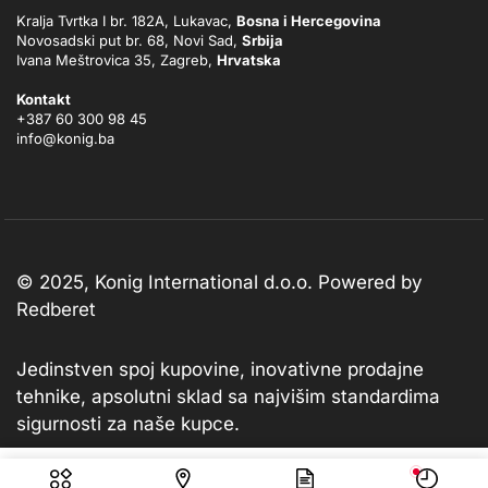
Kralja Tvrtka I br. 182A, Lukavac,
Bosna i Hercegovina
Novosadski put br. 68, Novi Sad,
Srbija
Ivana Meštrovica 35, Zagreb,
Hrvatska
Kontakt
+387 60 300 98 45
info@konig.ba
© 2025, Konig International d.o.o. Powered by
Redberet
Jedinstven spoj kupovine, inovativne prodajne
tehnike, apsolutni sklad sa najvišim standardima
sigurnosti za naše kupce.
39,90
KM
Dodaj u košaricu