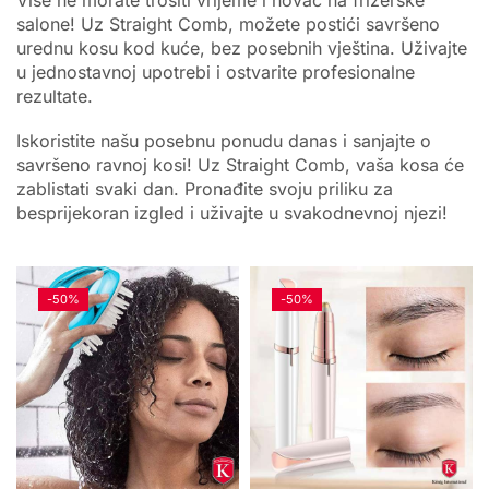
Više ne morate trošiti vrijeme i novac na frizerske
salone! Uz Straight Comb, možete postići savršeno
urednu kosu kod kuće, bez posebnih vještina. Uživajte
u jednostavnoj upotrebi i ostvarite profesionalne
rezultate.
Iskoristite našu posebnu ponudu danas i sanjajte o
savršeno ravnoj kosi! Uz Straight Comb, vaša kosa će
zablistati svaki dan. Pronađite svoju priliku za
besprijekoran izgled i uživajte u svakodnevnoj njezi!
-
50%
-
50%