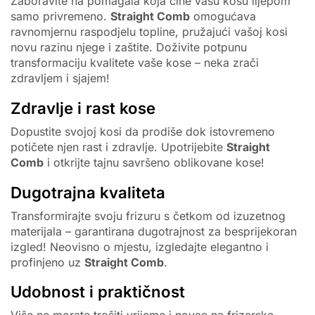
Zaboravite na pomagala koja čine vašu kosu lijepom
samo privremeno.
Straight Comb
omogućava
ravnomjernu raspodjelu topline, pružajući vašoj kosi
novu razinu njege i zaštite. Doživite potpunu
transformaciju kvalitete vaše kose – neka zrači
zdravljem i sjajem!
Zdravlje i rast kose
Dopustite svojoj kosi da prodiše dok istovremeno
potičete njen rast i zdravlje. Upotrijebite
Straight
Comb
i otkrijte tajnu savršeno oblikovane kose!
Dugotrajna kvaliteta
Transformirajte svoju frizuru s četkom od izuzetnog
materijala – garantirana dugotrajnost za besprijekoran
izgled! Neovisno o mjestu, izgledajte elegantno i
profinjeno uz
Straight Comb
.
Udobnost i praktičnost