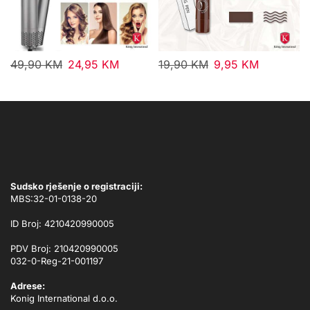
49,90
KM
24,95
KM
19,90
KM
9,95
KM
Sudsko rješenje o registraciji:
MBS:32-01-0138-20
ID Broj: 4210420990005
PDV Broj: 210420990005
032-0-Reg-21-001197
Adrese:
Konig International d.o.o.