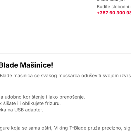
Budite slobodni
+387 60 300 9
-Blade Mašinice!
 T-Blade mašinica će svakog muškarca oduševiti svojom izvr
a udobno korištenje i lako prenošenje.
k šišate ili oblikujete frizuru.
učka na USB adapter.
ure koja se sama oštri, Viking T-Blade pruža precizno, sigur