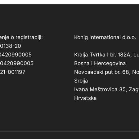
nje o registraciji:
Konig International d.o.o.
-0138-20
210420990005
Kralja Tvrtka I br. 182A, 
210420990005
Bosna i Hercegovina
21-001197
Novosadski put br. 68, No
Srbija
Ivana Meštrovica 35, Zag
Hrvatska