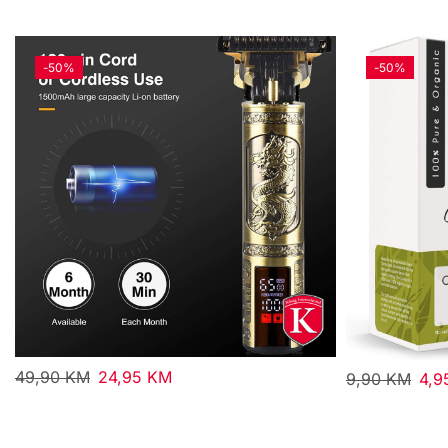
-
50%
-
50%
49,90
KM
24,95
KM
9,90
KM
4,