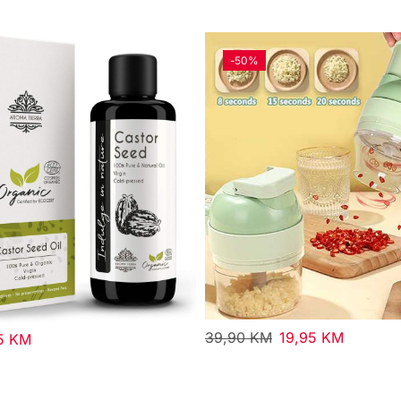
-
50%
39,90
KM
19,95
KM
95
KM