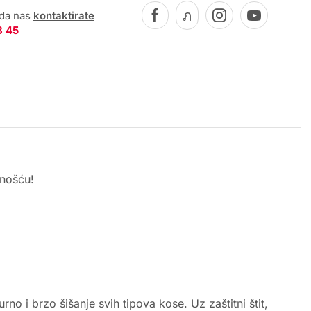
 da nas
kontaktirate
8 45
snošću!
no i brzo šišanje svih tipova kose. Uz zaštitni štit,