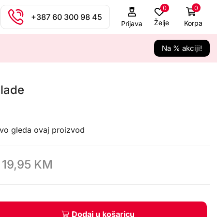
0
0
+387 60 300 98 45
Želje
Korpa
Prijava
Na % akciji!
Blade
avo gleda ovaj proizvod
19,95
KM
Dodaj u košaricu