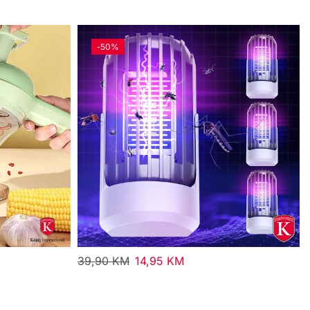
-
50%
39,90
KM
14,95
KM