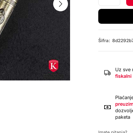
Šifra:
8d2292b7
Uz sve 
fiskalni
Plaćanj
preuzim
dozvolj
paketa
Imate pitanja?