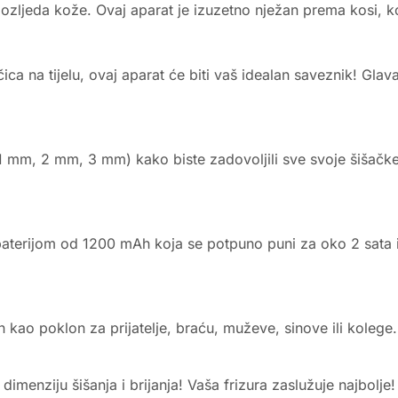
 ozljeda kože. Ovaj aparat je izuzetno nježan prema kosi, ko
lačica na tijelu, ovaj aparat će biti vaš idealan saveznik! G
(1 mm, 2 mm, 3 mm) kako biste zadovoljili sve svoje šišačke 
 baterijom od 1200 mAh koja se potpuno puni za oko 2 sata i
en kao poklon za prijatelje, braću, muževe, sinove ili koleg
dimenziju šišanja i brijanja! Vaša frizura zaslužuje najbolje