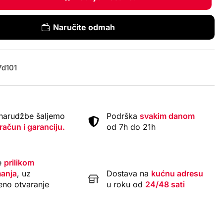
Naručite odmah
d101
narudžbe šaljemo
Podrška
svakim danom
 račun i garanciju.
od 7h do 21h
e
prilikom
anja
, uz
Dostava na
kućnu adresu
eno otvaranje
u roku od
24/48 sati