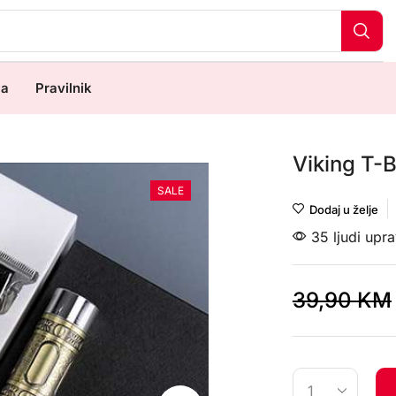
ma
Pravilnik
Viking T-
SALE
Dodaj u želje
35 ljudi upr
39,90
KM