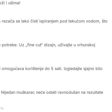
ži i ušima!
lava rezača se lako čisti ispiranjem pod tekućom vodom, što
potrebe. Uz „fine cut“ dizajn, uživajte u vrhunskoj
 omogućava korištenje do 5 sati. Izgledajte sjajno bilo
e. Nijedan muškarac neće ostati ravnodušan na rezultate
! ✨