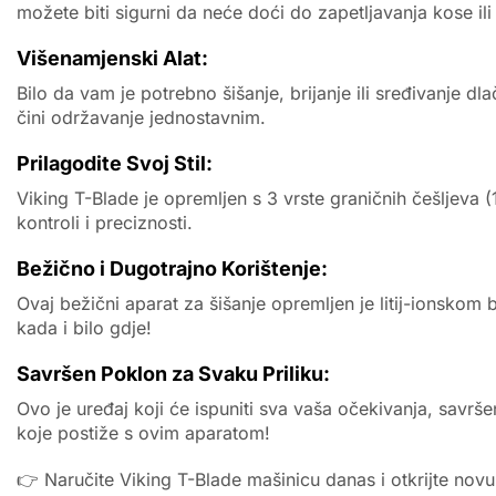
možete biti sigurni da neće doći do zapetljavanja kose ili
Višenamjenski Alat:
Bilo da vam je potrebno šišanje, brijanje ili sređivanje d
čini održavanje jednostavnim.
Prilagodite Svoj Stil:
Viking T-Blade je opremljen s 3 vrste graničnih češljeva 
kontroli i preciznosti.
Bežično i Dugotrajno Korištenje:
Ovaj bežični aparat za šišanje opremljen je litij-ionskom
kada i bilo gdje!
Savršen Poklon za Svaku Priliku:
Ovo je uređaj koji će ispuniti sva vaša očekivanja, savrš
koje postiže s ovim aparatom!
👉 Naručite Viking T-Blade mašinicu danas i otkrijte novu 