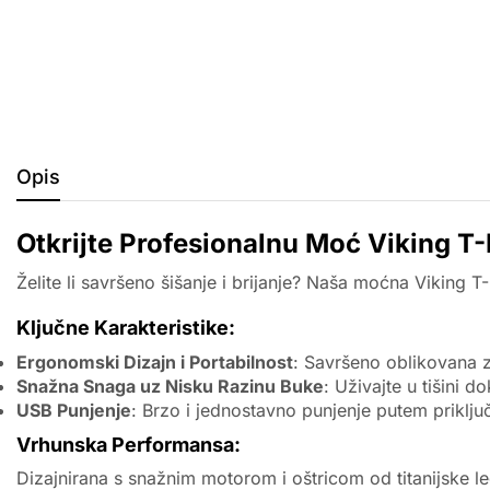
Opis
Otkrijte Profesionalnu Moć Viking T
Želite li savršeno šišanje i brijanje? Naša moćna Viking
Ključne Karakteristike:
Ergonomski Dizajn i Portabilnost
: Savršeno oblikovana z
Snažna Snaga uz Nisku Razinu Buke
: Uživajte u tišini do
USB Punjenje
: Brzo i jednostavno punjenje putem priklj
Vrhunska Performansa:
Dizajnirana s snažnim motorom i oštricom od titanijske leg