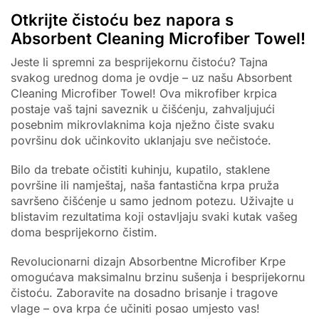
Otkrijte čistoću bez napora s
Absorbent Cleaning Microfiber Towel!
Jeste li spremni za besprijekornu čistoću? Tajna
svakog urednog doma je ovdje – uz našu Absorbent
Cleaning Microfiber Towel! Ova mikrofiber krpica
postaje vaš tajni saveznik u čišćenju, zahvaljujući
posebnim mikrovlaknima koja nježno čiste svaku
površinu dok učinkovito uklanjaju sve nečistoće.
Bilo da trebate očistiti kuhinju, kupatilo, staklene
površine ili namještaj, naša fantastična krpa pruža
savršeno čišćenje u samo jednom potezu. Uživajte u
blistavim rezultatima koji ostavljaju svaki kutak vašeg
doma besprijekorno čistim.
Revolucionarni dizajn Absorbentne Microfiber Krpe
omogućava maksimalnu brzinu sušenja i besprijekornu
čistoću. Zaboravite na dosadno brisanje i tragove
vlage – ova krpa će učiniti posao umjesto vas!