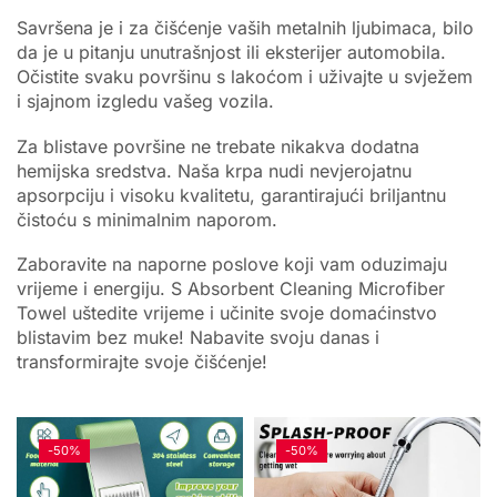
Savršena je i za čišćenje vaših metalnih ljubimaca, bilo
da je u pitanju unutrašnjost ili eksterijer automobila.
Očistite svaku površinu s lakoćom i uživajte u svježem
i sjajnom izgledu vašeg vozila.
Za blistave površine ne trebate nikakva dodatna
hemijska sredstva. Naša krpa nudi nevjerojatnu
apsorpciju i visoku kvalitetu, garantirajući briljantnu
čistoću s minimalnim naporom.
Zaboravite na naporne poslove koji vam oduzimaju
vrijeme i energiju. S Absorbent Cleaning Microfiber
Towel uštedite vrijeme i učinite svoje domaćinstvo
blistavim bez muke! Nabavite svoju danas i
transformirajte svoje čišćenje!
-
50%
-
50%