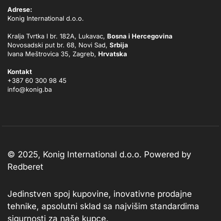
Adrese:
Konig International d.o.o.
Kralja Tvrtka I br. 182A, Lukavac,
Bosna i Hercegovina
Novosadski put br. 68, Novi Sad,
Srbija
Ivana Meštrovica 35, Zagreb,
Hrvatska
Kontakt
+387 60 300 98 45
info@konig.ba
© 2025, Konig International d.o.o. Powered by
Redberet
Jedinstven spoj kupovine, inovativne prodajne
tehnike, apsolutni sklad sa najvišim standardima
sigurnosti za naše kupce.