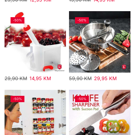
-
50%
-
50%
29,90
KM
14,95
KM
59,90
KM
29,95
KM
-
50%
-
50%