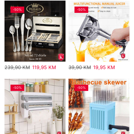
-
50%
-
50%
239,90
KM
119,95
KM
39,90
KM
19,95
KM
-
50%
-
50%