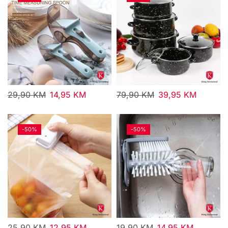
29,90
KM
14,95
KM
79,90
KM
39,95
KM
-
50%
-
50%
25,90
KM
12,95
KM
19,90
KM
14,95
KM