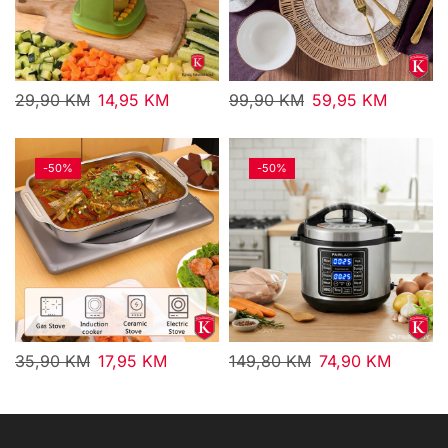
29,90
KM
14,95
KM
99,90
KM
59,95
KM
-
50%
-
50%
35,90
KM
17,95
KM
149,80
KM
74,90
KM