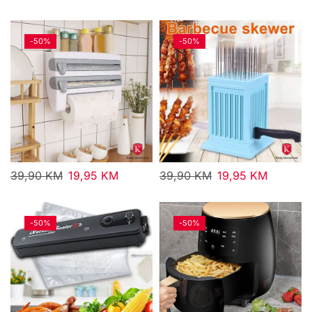
-
50%
-
50%
39,90
KM
19,95
KM
39,90
KM
19,95
KM
-
50%
-
50%