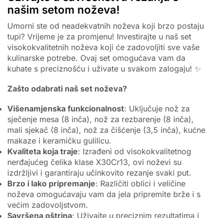
našim setom noževa!
Umorni ste od neadekvatnih noževa koji brzo postaju
tupi? Vrijeme je za promjenu! Investirajte u naš set
visokokvalitetnih noževa koji će zadovoljiti sve vaše
kulinarske potrebe. Ovaj set omogućava vam da
kuhate s preciznošću i uživate u svakom zalogaju! ✨
Zašto odabrati naš set noževa?
Višenamjenska funkcionalnost
: Uključuje nož za
sječenje mesa (8 inča), nož za rezbarenje (8 inča),
mali sjekač (8 inča), nož za čišćenje (3,5 inča), kućne
makaze i keramičku gulilicu.
Kvaliteta koja traje
: Izrađeni od visokokvalitetnog
nerđajućeg čelika klase X30Cr13, ovi noževi su
izdržljivi i garantiraju učinkovito rezanje svaki put.
Brzo i lako pripremanje
: Različiti oblici i veličine
noževa omogućavaju vam da jela pripremite brže i s
većim zadovoljstvom.
Savršena oštrina
: Uživajte u preciznim rezultatima i