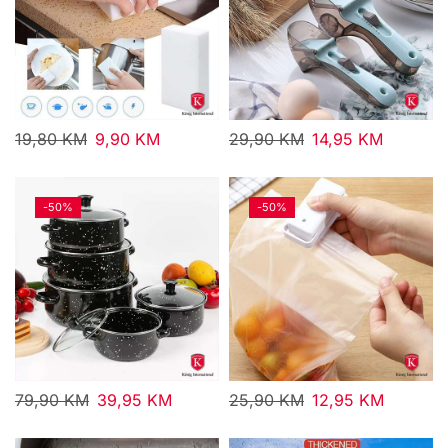
19,80
KM
9,90
KM
29,90
KM
14,95
KM
-
50%
-
50%
79,90
KM
39,95
KM
25,90
KM
12,95
KM