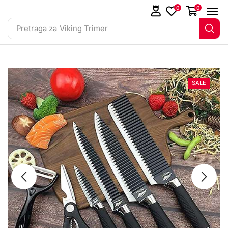
0
0
Pretraga za
Viking Trimer
SALE