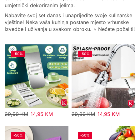
umjetnički dekoriranim jelima.
Nabavite svoj set danas i unaprijedite svoje kulinarske
vještine! Neka vaša kuhinja postane mjesto vrhunske
izvedbe i uživanja u svakom obroku. ⭐️ Nećete požaliti!
-
50%
-
50%
29,90
KM
14,95
KM
29,90
KM
14,95
KM
-
50%
-
50%