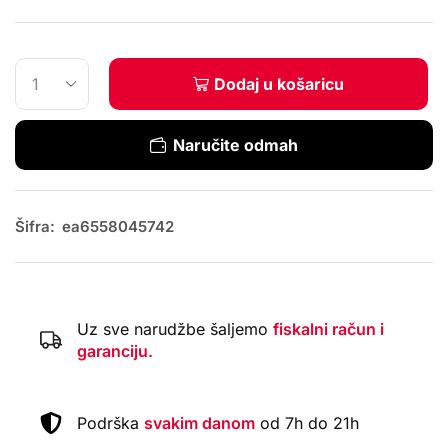
Dodaj u košaricu
Naručite odmah
Šifra:
ea6558045742
Uz sve narudžbe šaljemo
fiskalni račun i
garanciju.
Podrška
svakim danom
od 7h do 21h