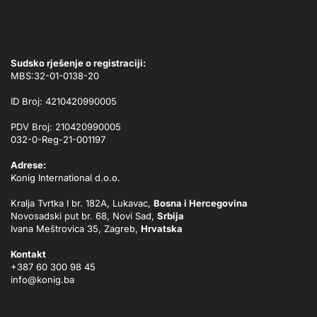
Sudsko rješenje o registraciji:
MBS:32-01-0138-20
ID Broj: 4210420990005
PDV Broj: 210420990005
032-0-Reg-21-001197
Adrese:
Konig International d.o.o.
Kralja Tvrtka I br. 182A, Lukavac,
Bosna i Hercegovina
Novosadski put br. 68, Novi Sad,
Srbija
Ivana Meštrovica 35, Zagreb,
Hrvatska
Kontakt
+387 60 300 98 45
info@konig.ba