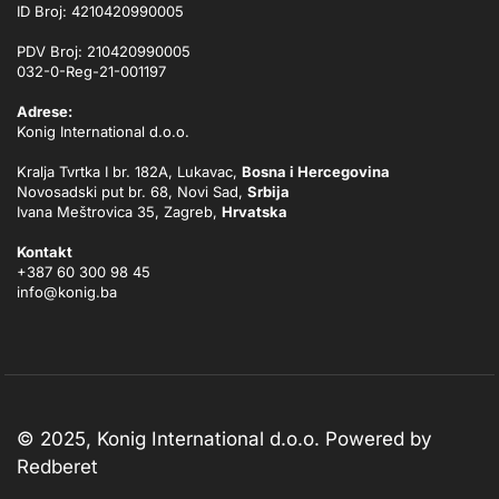
ID Broj: 4210420990005
PDV Broj: 210420990005
032-0-Reg-21-001197
Adrese:
Konig International d.o.o.
Kralja Tvrtka I br. 182A, Lukavac,
Bosna i Hercegovina
Novosadski put br. 68, Novi Sad,
Srbija
Ivana Meštrovica 35, Zagreb,
Hrvatska
Kontakt
+387 60 300 98 45
info@konig.ba
© 2025, Konig International d.o.o. Powered by
Redberet