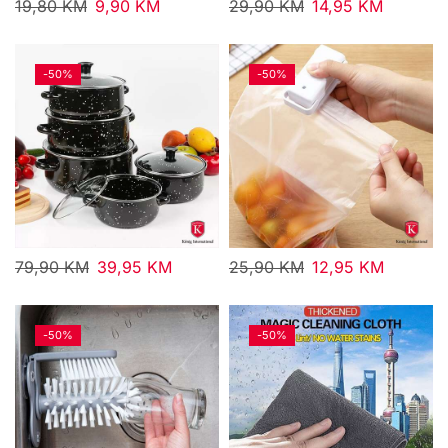
19,80
KM
9,90
KM
29,90
KM
14,95
KM
-
50%
-
50%
79,90
KM
39,95
KM
25,90
KM
12,95
KM
-
50%
-
50%