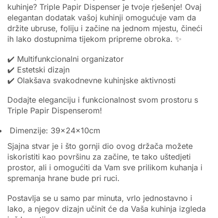
kuhinje? Triple Papir Dispenser je tvoje rješenje! Ovaj
elegantan dodatak vašoj kuhinji omogućuje vam da
držite ubruse, foliju i začine na jednom mjestu, čineći
ih lako dostupnima tijekom pripreme obroka. ✨
✔️ Multifunkcionalni organizator
✔️ Estetski dizajn
✔️ Olakšava svakodnevne kuhinjske aktivnosti
Dodajte eleganciju i funkcionalnost svom prostoru s
Triple Papir Dispenserom!
Dimenzije: 39x24x10cm
Sjajna stvar je i što gornji dio ovog držača možete
iskoristiti kao površinu za začine, te tako uštedjeti
prostor, ali i omogućiti da Vam sve prilikom kuhanja i
spremanja hrane bude pri ruci.
Postavlja se u samo par minuta, vrlo jednostavno i
lako, a njegov dizajn učinit će da Vaša kuhinja izgleda