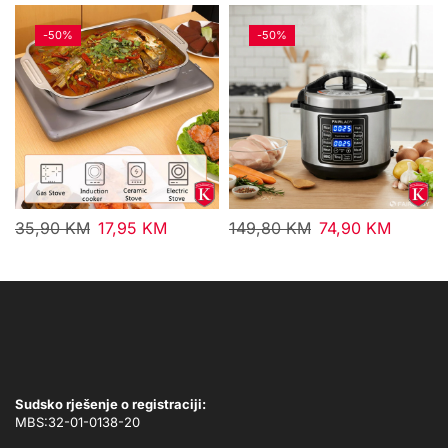
-
50%
-
50%
35,90
KM
17,95
KM
149,80
KM
74,90
KM
Sudsko rješenje o registraciji:
MBS:32-01-0138-20