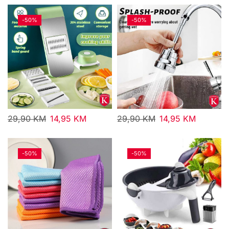
-
50%
-
50%
29,90
KM
14,95
KM
29,90
KM
14,95
KM
-
50%
-
50%