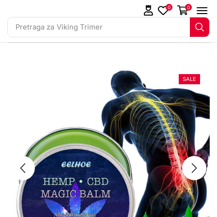
0
0
Pretraga za
Viking Trimer
SALE