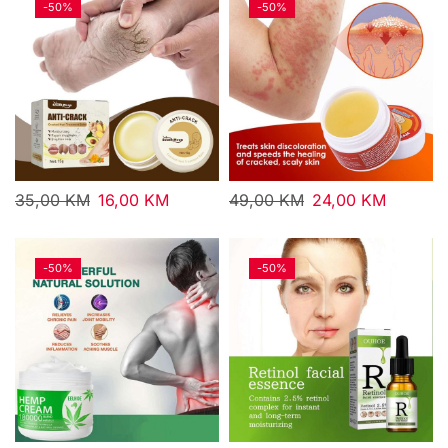
-
50%
-
50%
35,00
KM
16,00
KM
49,00
KM
24,00
KM
-
50%
-
50%