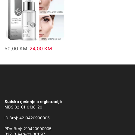
50,00
KM
24,00
KM
Sudsko rješenje o registraciji:
MBS:32-01-0138-20
ID Broj: 4210420990005
PDV Broj: 210420990005
032-0-Reg-21-001197