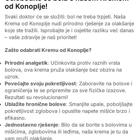
od Konoplje!
Svaki doktor će se složiti: bol ne treba trpjeti. Naša
Krema od Konoplje nudi prirodno rješenje za olakšanje
koje ste tražili. Isprobajte je i osjetite razliku već danas
– vaše zdravlje je naš prioritet!
Zašto odabrati Kremu od Konoplje?
Prirodni analgetik
: Učinkovita protiv raznih vrsta
bolova, ova krema pruža olakšanje bez obzira na
uzrok.
Povećajte svoju pokretljivost
: Zaboravite na bolove i
ograničenja te se pripremite za sve fizičke izazove.
Rezultati su revolucionarni!
Ublažite hronične bolove
: Smanjite upale, poboljšajte
pokretljivost zglobova i opustite napete mišiće brzo i
efikasno.
Jednostavno rješenje
: Bilo da se borite s bolovima u
mišićima, zglobovima ili leđima, naša krema je tu da
vam pruži olakšanje.