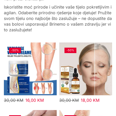
Iskoristite moć prirode i učinite vaše tijelo pokretljivim i
agilan. Odaberite prirodno rješenje koje djeluje! Pružite
svom tijelu ono najbolje što zaslužuje – ne dopustite da
vas bolovi usporavaju! Brinemo o vašem zdravlju jer vi
to zaslužujete!
-
50%
-
50%
30,00
KM
16,00
KM
30,00
KM
18,00
KM