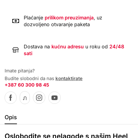
Plaćanje
prilikom preuzimanja
, uz
dozvoljeno otvaranje paketa
Dostava na
kućnu adresu
u roku od
24/48
sati
Imate pitanja?
Budite slobodni da nas
kontaktirate
+387 60 300 98 45
Opis
Oslobodite se nelagode s našim Heel