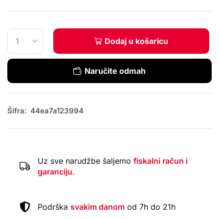
Dodaj u košaricu
Naručite odmah
Šifra:
44ea7a123994
Uz sve narudžbe šaljemo
fiskalni račun i
garanciju.
Podrška
svakim danom
od 7h do 21h