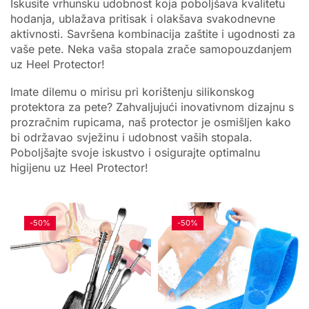
Iskusite vrhunsku udobnost koja poboljšava kvalitetu
hodanja, ublažava pritisak i olakšava svakodnevne
aktivnosti. Savršena kombinacija zaštite i ugodnosti za
vaše pete. Neka vaša stopala zrače samopouzdanjem
uz Heel Protector!
Imate dilemu o mirisu pri korištenju silikonskog
protektora za pete? Zahvaljujući inovativnom dizajnu s
prozračnim rupicama, naš protector je osmišljen kako
bi održavao svježinu i udobnost vaših stopala.
Poboljšajte svoje iskustvo i osigurajte optimalnu
higijenu uz Heel Protector!
-
50%
-
50%