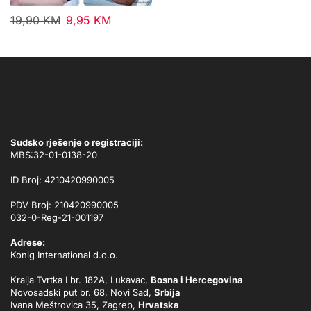
19,90
KM
9,95
KM
Sudsko rješenje o registraciji:
MBS:32-01-0138-20
ID Broj: 4210420990005
PDV Broj: 210420990005
032-0-Reg-21-001197
Adrese:
Konig International d.o.o.
Kralja Tvrtka I br. 182A, Lukavac,
Bosna i Hercegovina
Novosadski put br. 68, Novi Sad,
Srbija
Ivana Meštrovica 35, Zagreb,
Hrvatska