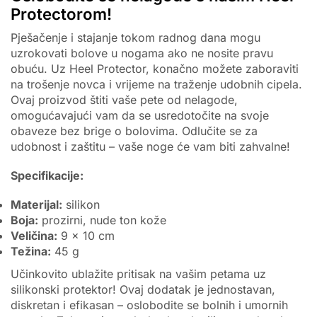
Protectorom!
Pješačenje i stajanje tokom radnog dana mogu
uzrokovati bolove u nogama ako ne nosite pravu
obuću. Uz Heel Protector, konačno možete zaboraviti
na trošenje novca i vrijeme na traženje udobnih cipela.
Ovaj proizvod štiti vaše pete od nelagode,
omogućavajući vam da se usredotočite na svoje
obaveze bez brige o bolovima. Odlučite se za
udobnost i zaštitu – vaše noge će vam biti zahvalne!
Specifikacije:
Materijal:
silikon
Boja:
prozirni, nude ton kože
Veličina:
9 x 10 cm
Težina:
45 g
Učinkovito ublažite pritisak na vašim petama uz
silikonski protektor! Ovaj dodatak je jednostavan,
diskretan i efikasan – oslobodite se bolnih i umornih