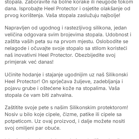
stopala. Zaboravite na bolne korake ili neugode tokom
dana. Isprobajte Heel Protector i osjetite olakšanje od
prvog korištenja. Vaša stopala zaslužuju najbolje!
Napravljen od ugodnog i rastezljivog silikona, jedan
veličina odgovara svim brojevima stopala. Udobnost i
zaštita vaših peta su na prvom mjestu. Oslobodite se
nelagode i očuvajte svoje stopalo sa stilom koristeći
naš inovativni Heel Protector. Obezbijedite svoj
primjerak već danas!
Učinite hodanje i stajanje ugodnijim uz naš Silikonski
Heel Protector! On sprječava žuljeve, zadebljanja i
pojavu grube i oštećene kože na stopalima. Vaša
stopala će vam biti zahvalna.
Zaštitite svoje pete s našim Silikonskim protektorom!
Nosiv u bilo koje cipele, čizme, patike ili cipele sa
potpeticom. Uz ovaj proizvod, i dalje možete nositi
svoj omiljeni par obuće.