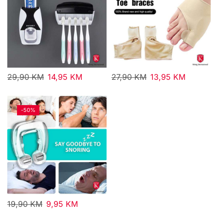
29,90
KM
14,95
KM
27,90
KM
13,95
KM
-
50%
19,90
KM
9,95
KM