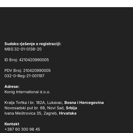
Sudsko rješenje o registraciji:
MBS:32-01-0138-20
ID Broj: 4210420990005
PDV Broj: 210420990005
032-0-Reg-21-001197
Adrese:
Konig International d.o.o.
Kralja Tvrtka I br. 182A, Lukavac,
Bosna i Hercegovina
Novosadski put br. 68, Novi Sad,
Srbija
Ivana Meštrovica 35, Zagreb,
Hrvatska
Kontakt
+387 60 300 98 45