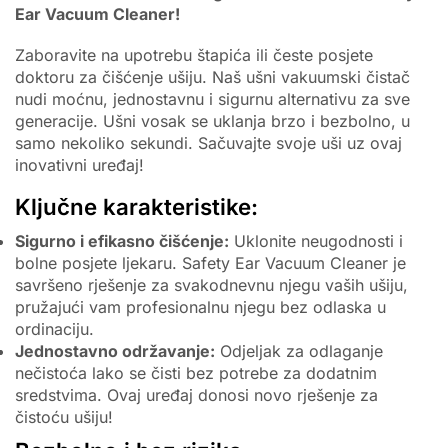
Ear Vacuum Cleaner!
Zaboravite na upotrebu štapića ili česte posjete
doktoru za čišćenje ušiju. Naš ušni vakuumski čistač
nudi moćnu, jednostavnu i sigurnu alternativu za sve
generacije. Ušni vosak se uklanja brzo i bezbolno, u
samo nekoliko sekundi. Sačuvajte svoje uši uz ovaj
inovativni uređaj!
Ključne karakteristike:
Sigurno i efikasno čišćenje:
Uklonite neugodnosti i
bolne posjete ljekaru. Safety Ear Vacuum Cleaner je
savršeno rješenje za svakodnevnu njegu vaših ušiju,
pružajući vam profesionalnu njegu bez odlaska u
ordinaciju.
Jednostavno održavanje:
Odjeljak za odlaganje
nečistoća lako se čisti bez potrebe za dodatnim
sredstvima. Ovaj uređaj donosi novo rješenje za
čistoću ušiju!