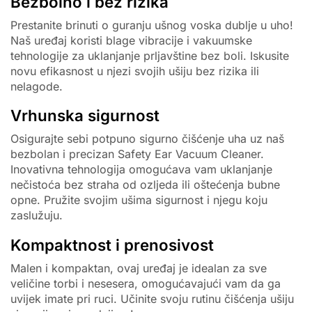
Bezbolno i bez rizika
Prestanite brinuti o guranju ušnog voska dublje u uho!
Naš uređaj koristi blage vibracije i vakuumske
tehnologije za uklanjanje prljavštine bez boli. Iskusite
novu efikasnost u njezi svojih ušiju bez rizika ili
nelagode.
Vrhunska sigurnost
Osigurajte sebi potpuno sigurno čišćenje uha uz naš
bezbolan i precizan Safety Ear Vacuum Cleaner.
Inovativna tehnologija omogućava vam uklanjanje
nečistoća bez straha od ozljeda ili oštećenja bubne
opne. Pružite svojim ušima sigurnost i njegu koju
zaslužuju.
Kompaktnost i prenosivost
Malen i kompaktan, ovaj uređaj je idealan za sve
veličine torbi i nesesera, omogućavajući vam da ga
uvijek imate pri ruci. Učinite svoju rutinu čišćenja ušiju