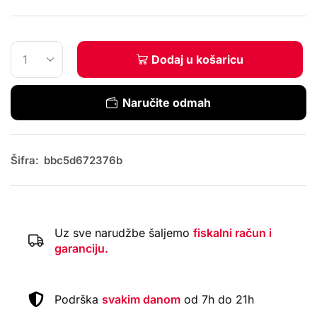
Dodaj u košaricu
Naručite odmah
Šifra:
bbc5d672376b
Uz sve narudžbe šaljemo
fiskalni račun i
garanciju.
Podrška
svakim danom
od 7h do 21h