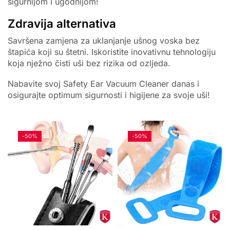
sigurnijom i ugodnijom!
Zdravija alternativa
Savršena zamjena za uklanjanje ušnog voska bez
štapića koji su štetni. Iskoristite inovativnu tehnologiju
koja nježno čisti uši bez rizika od ozljeda.
Nabavite svoj Safety Ear Vacuum Cleaner danas i
osigurajte optimum sigurnosti i higijene za svoje uši!
-
50%
-
50%