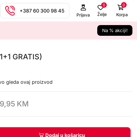
0
0
+387 60 300 98 45
Želje
Korpa
Prijava
Na % akciji!
(1+1 GRATIS)
avo gleda ovaj proizvod
9,95
KM
Dodaj u košaricu