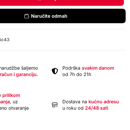
Naručite odmah
5c43
narudžbe šaljemo
Podrška
svakim danom
 račun i garanciju.
od 7h do 21h
e
prilikom
anja
, uz
Dostava na
kućnu adresu
eno otvaranje
u roku od
24/48 sati