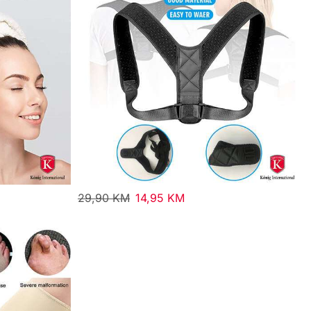
29,90
KM
14,95
KM