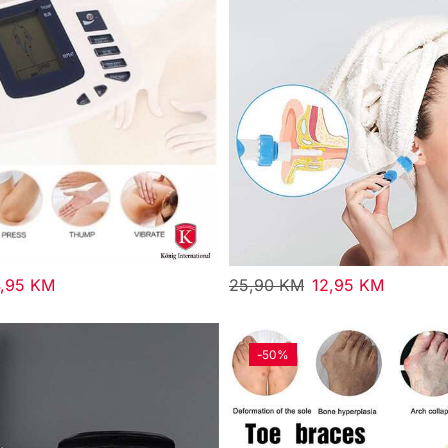
4,95
KM
25,90
KM
12,95
KM
-
50%