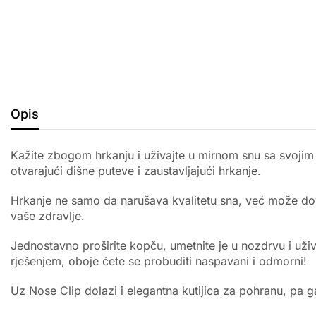
Opis
Kažite zbogom hrkanju i uživajte u mirnom snu sa svojim 
otvarajući dišne puteve i zaustavljajući hrkanje.
Hrkanje ne samo da narušava kvalitetu sna, već može dove
vaše zdravlje.
Jednostavno proširite kopču, umetnite je u nozdrvu i uži
rješenjem, oboje ćete se probuditi naspavani i odmorni!
Uz Nose Clip dolazi i elegantna kutijica za pohranu, pa g