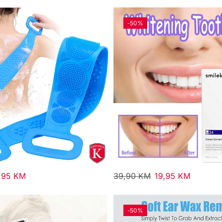
-
50%
,95
KM
39,90
KM
19,95
KM
-
50%