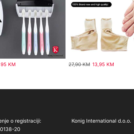
,95
KM
27,90
KM
13,95
KM
nje o registraciji:
Konig International d.o.o.
-0138-20