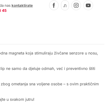
 da nas
kontaktirate
8 45
rodna magneta koja stimuliraju živčane senzore u nosu,
ip ne samo da djeluje odmah, već i preventivno štiti
cu zbog ometanja sna voljene osobe – s ovim praktičnim
jte u svakom jutru!