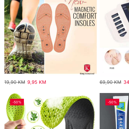
19,90
KM
9,95
KM
69,90
KM
3
-
50%
-
50%