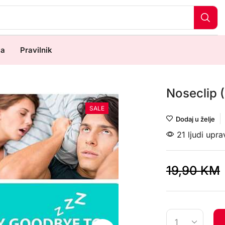
ma
Pravilnik
Noseclip 
SALE
Dodaj u želje
21 ljudi upr
19,90
KM