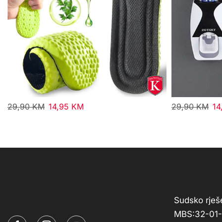
29,90
KM
14,95
KM
29,90
KM
14
Sudsko rješe
MBS:32-01