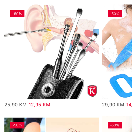
-
50%
-
50%
25,90
KM
12,95
KM
29,90
KM
14
-
50%
-
50%