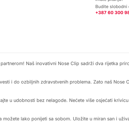
Budite slobodni
+387 60 300 9
partnerom! Naš inovativni Nose Clip sadrži dva rijetka pri
sti i do ozbiljnih zdravstvenih problema. Zato naš Nose Cl
vajte u udobnosti bez nelagode. Nećete više osjećati krivi
a možete lako ponijeti sa sobom. Uložite u miran san i uživa