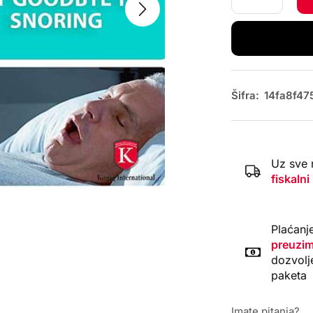
Šifra:
14fa8f47
Uz sve 
fiskalni
Plaćanj
preuzim
dozvolj
paketa
Imate pitanja?