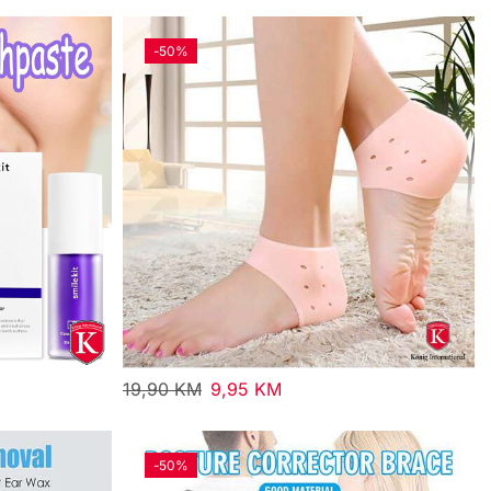
-
50%
19,90
KM
9,95
KM
-
50%